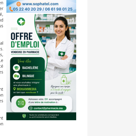
en
er
é,
nd
us
al
s.
s,
Le
té
es
nt
on
es
nt
on