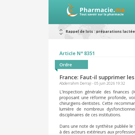
Alerte / AMMPS
Aureomycine ophtalmique : Rappel d
Nouveau : Déclaration d'effets indé
ARRÊT DE COMMERCIALISATION
RAPPELS DE LOTS
Article N° 8351
Rappel de lots : ANTITOXINE TÉTANI
Rappel de lots : préparations lacté
Ordre
France: Faut-il supprimer le
Abderrahim Derraji - 05 juin 2026 19:32
L’Inspection générale des finances
proposant une réforme profonde, voi
chirurgiens-dentistes. Cette recomman
lumière de nombreux dysfonctionnem
disciplinaires de ces institutions.
Dans une note de synthèse publiée le 1
à des acteurs extérieurs aux professi