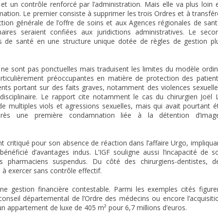
t un contrôle renforcé par l’administration. Mais elle va plus loin 
tion. Le premier consiste à supprimer les trois Ordres et à transfér
ction générale de l’offre de soins et aux Agences régionales de sant
aires seraient confiées aux juridictions administratives. Le seco
s de santé en une structure unique dotée de règles de gestion pl
s ne sont pas ponctuelles mais traduisent les limites du modèle ordin
rticulièrement préoccupantes en matière de protection des patient
nts portant sur des faits graves, notamment des violences sexuelle
disciplinaire. Le rapport cite notamment le cas du chirurgien Joël 
multiples viols et agressions sexuelles, mais qui avait pourtant é
après une première condamnation liée à la détention d’imag
 critiqué pour son absence de réaction dans l’affaire Urgo, impliqua
bénéficié d’avantages indus. L’IGF souligne aussi l’incapacité de s
les pharmaciens suspendus. Du côté des chirurgiens-dentistes, d
à exercer sans contrôle effectif.
 gestion financière contestable. Parmi les exemples cités figure
n conseil départemental de l’Ordre des médecins ou encore l’acquisiti
’un appartement de luxe de 405 m² pour 6,7 millions d’euros.