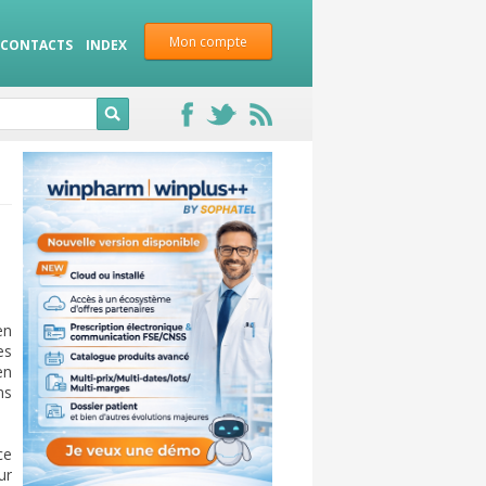
Mon compte
CONTACTS
INDEX
en
es
en
ns
ce
ur