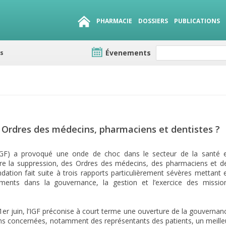
PHARMACIE
DOSSIERS
PUBLICATIONS
Évenements
e lots
sirables
QUE 1500.
es
s Ordres des médecins, pharmaciens et dentistes ?
 (IGF) a provoqué une onde de choc dans le secteur de la santé 
re la suppression, des Ordres des médecins, des pharmaciens et d
dation fait suite à trois rapports particulièrement sévères mettant 
ents dans la gouvernance, la gestion et l’exercice des missio
er juin, l’IGF préconise à court terme une ouverture de la gouvernan
ons concernées, notamment des représentants des patients, un meille