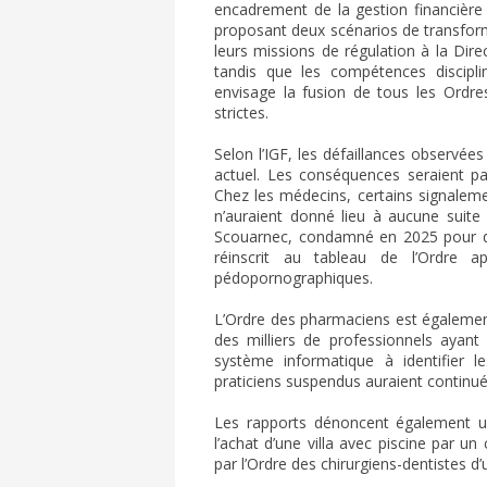
encadrement de la gestion financière e
proposant deux scénarios de transforma
leurs missions de régulation à la Dire
tandis que les compétences disciplin
envisage la fusion de tous les Ordre
strictes.
Selon l’IGF, les défaillances observée
actuel. Les conséquences seraient pa
Chez les médecins, certains signaleme
n’auraient donné lieu à aucune suite 
Scouarnec, condamné en 2025 pour de 
réinscrit au tableau de l’Ordre 
pédopornographiques.
L’Ordre des pharmaciens est également
des milliers de professionnels ayant 
système informatique à identifier 
praticiens suspendus auraient continué 
Les rapports dénoncent également une
l’achat d’une villa avec piscine par u
par l’Ordre des chirurgiens-dentistes d