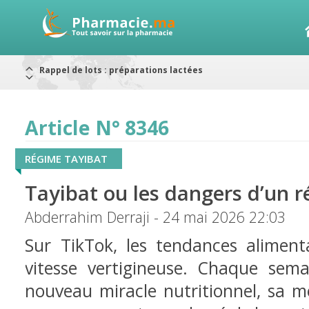
Alerte / AMMPS
Aureomycine ophtalmique : Rappel de lots
Nouveau : Déclaration d'effets indésirables
ARRÊT DE COMMERCIALISATION
RAPPELS DE LOTS
Article N° 8346
Rappel de lots : ANTITOXINE TÉTANIQUE 1500.
Rappel de lots : préparations lactées
RÉGIME TAYIBAT
Tayibat ou les dangers d’un ré
Abderrahim Derraji - 24 mai 2026 22:03
Sur TikTok, les tendances aliment
vitesse vertigineuse. Chaque sem
nouveau miracle nutritionnel, sa m