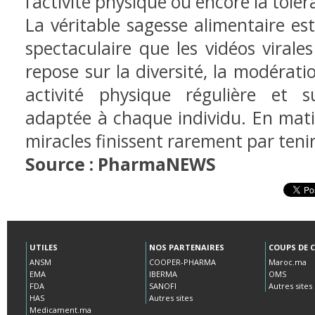
l’activité physique ou encore la tolér
La véritable sagesse alimentaire e
spectaculaire que les vidéos virale
repose sur la diversité, la modérati
activité physique régulière et 
adaptée à chaque individu. En matiè
miracles finissent rarement par teni
Source : PharmaNEWS
UTILES
NOS PARTENAIRES
COUPS DE 
ANSM
COOPER-PHARMA
Maroc.ma
EMA
IBERMA
OMS
FDA
SANOFI
Autres sites
HAS
Autres sites
Medicament.ma