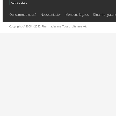
Autres sites
Qui sommes-nous ?
Nous contacter
Mentions legales
S’inscrire gratu
Copyright © 2008 - 2012 Pharmacies.ma Tous droits reservés