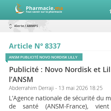
Alerte / AMMPS
Aureomycine ophtalmique : Rappel de lots
Nouveau : Déclaration d'effets indésirables
ARRÊT DE COMMERCIALISATION
RAPPELS DE LOTS
Article N° 8337
Rappel de lots : ANTITOXINE TÉTANIQUE 1500.
Rappel de lots : préparations lactées
ANSM PUBLICITÉ NOVO NORDISK LILLY
Publicité : Novo Nordisk et Li
l’ANSM
Abderrahim Derraji - 13 mai 2026 18:25
L’Agence nationale de sécurité du 
de santé (ANSM-France), vien