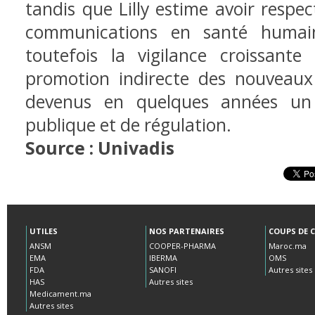
tandis que Lilly estime avoir respe
communications en santé humaine
toutefois la vigilance croissante
promotion indirecte des nouveaux 
devenus en quelques années un
publique et de régulation.
Source : Univadis
UTILES
NOS PARTENAIRES
COUPS DE 
ANSM
COOPER-PHARMA
Maroc.ma
EMA
IBERMA
OMS
FDA
SANOFI
Autres sites
HAS
Autres sites
Medicament.ma
Autres sites