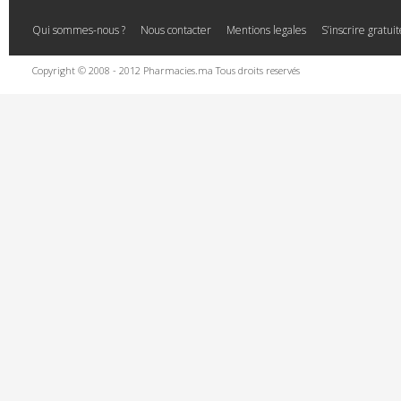
Qui sommes-nous ?
Nous contacter
Mentions legales
S’inscrire gratu
Copyright © 2008 - 2012 Pharmacies.ma Tous droits reservés