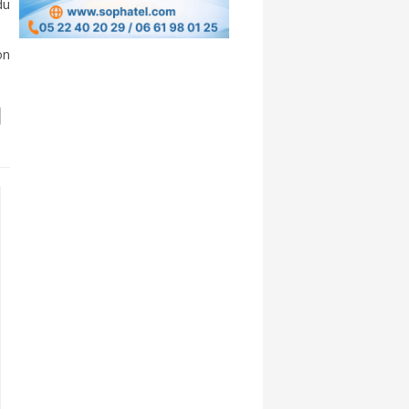
du
on