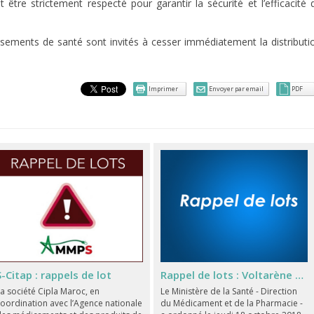
 être strictement respecté pour garantir la sécurité et l’efficacité 
ssements de santé sont invités à cesser immédiatement la distributi
Imprimer
Envoyer par email
PDF
S-Citap : rappels de lot
Rappel de lots : Voltarène Emulgel Topique / Otrivine 0,1% nébuliseur
a société Cipla Maroc, en
Le Ministère de la Santé - Direction
oordination avec l’Agence nationale
du Médicament et de la Pharmacie -