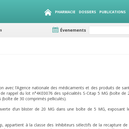
PHARMACIE
DOSSIERS
PUBLICATIONS
Évenements
es
e lots
sirables
QUE 1500.
ion avec l’Agence nationale des médicaments et des produits de san
e rappel du lot n°4KE0076 des spécialités S-Citap 5 MG (boîte de 
 (boîte de 30 comprimés pelliculés).
ouverte d’un blister de 20 MG dans une boîte de 5 MG, exposant l
ap, appartient à la classe des Inhibiteurs sélectifs de la recapture de 