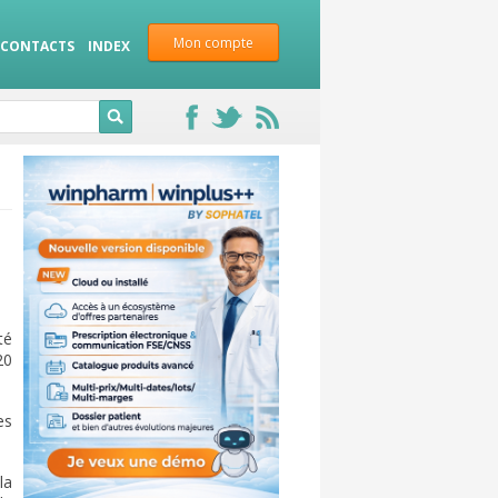
Mon compte
CONTACTS
INDEX
té
20
es
la