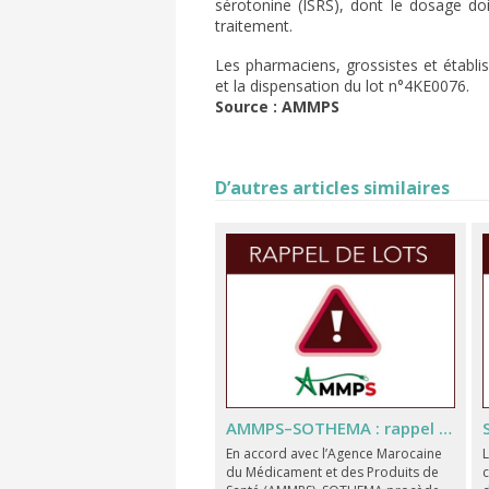
sérotonine (ISRS), dont le dosage doit
traitement.
Les pharmaciens, grossistes et établi
et la dispensation du lot n°4KE0076.
Source : AMMPS
D’autres articles similaires
AMMPS–SOTHEMA : rappel d'un lot d'OMNITROPE® en raison d'un défaut de qualité
En accord avec l’Agence Marocaine
L
du Médicament et des Produits de
c