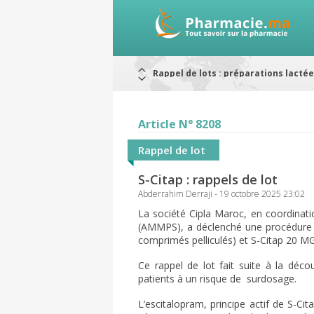
Rappel de lots : préparations lacté
Alerte / AMMPS
Aureomycine ophtalmique : Rappel d
Nouveau : Déclaration d'effets indé
ARRÊT DE COMMERCIALISATION
Article N° 8208
RAPPELS DE LOTS
Rappel de lots : ANTITOXINE TÉTANI
Rappel de lot
S-Citap : rappels de lot
Abderrahim Derraji - 19 octobre 2025 23:02
La société Cipla Maroc, en coordinat
(AMMPS), a déclenché une procédure d
comprimés pelliculés) et S-Citap 20 MG
Ce rappel de lot fait suite à la déc
patients à un risque de
surdosage.
L’escitalopram, principe actif de S-Cit