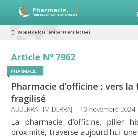
Alerte / AMMPS
Aureomycine ophtalmique : Rappel de lots
Nouveau : Déclaration d'effets indésirables
ARRÊT DE COMMERCIALISATION
RAPPELS DE LOTS
Article N° 7962
Rappel de lots : ANTITOXINE TÉTANIQUE 1500.
Rappel de lots : préparations lactées
PHARMACIE
Pharmacie d’officine : vers la
fragilisé
ABDERRAHIM DERRAJI - 10 novembre 2024 
La pharmacie d'officine, pilier h
proximité, traverse aujourd'hui un