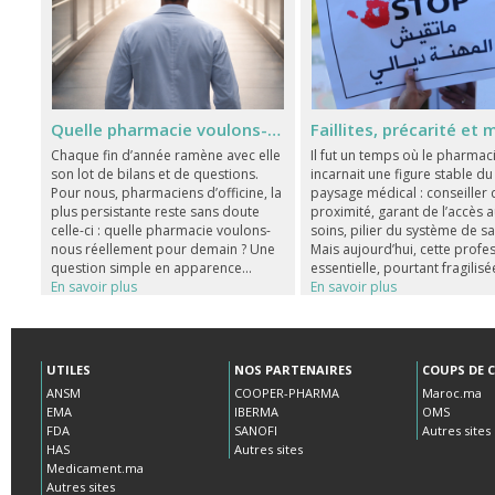
Quelle pharmacie voulons-nous ?
Chaque fin d’année ramène avec elle
Il fut un temps où le pharmac
son lot de bilans et de questions.
incarnait une figure stable du
Pour nous, pharmaciens d’officine, la
paysage médical : conseiller
plus persistante reste sans doute
proximité, garant de l’accès 
celle-ci : quelle pharmacie voulons-
soins, pilier du système de sa
nous réellement pour demain ? Une
Mais aujourd’hui, cette profe
question simple en apparence...
essentielle, pourtant fragilisée
En savoir plus
En savoir plus
UTILES
NOS PARTENAIRES
COUPS DE 
ANSM
COOPER-PHARMA
Maroc.ma
EMA
IBERMA
OMS
FDA
SANOFI
Autres sites
HAS
Autres sites
Medicament.ma
Autres sites