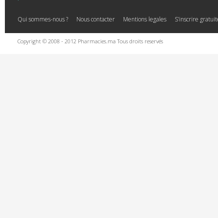
Qui sommes-nous ?
Nous contacter
Mentions legales
S’inscrire gratu
Copyright © 2008 - 2012 Pharmacies.ma Tous droits reservés