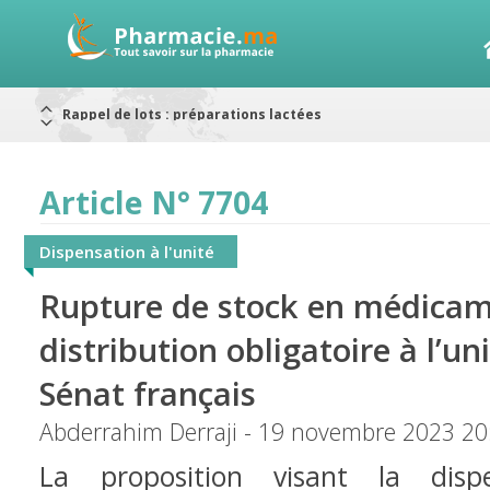
Alerte / AMMPS
Aureomycine ophtalmique : Rappel de lots
Nouveau : Déclaration d'effets indésirables
ARRÊT DE COMMERCIALISATION
RAPPELS DE LOTS
Article N° 7704
Rappel de lots : ANTITOXINE TÉTANIQUE 1500.
Rappel de lots : préparations lactées
Dispensation à l'unité
Rupture de stock en médicame
distribution obligatoire à l’un
Sénat français
Abderrahim Derraji - 19 novembre 2023 20
La proposition visant la disp