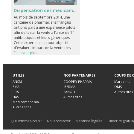
Dispensation des médicaments à l'unité : une fausse bonne idée
Au mois de septembre 2014, une
centaine de pharmaciens français
ont pris part à une expérience pilote
afin de tester la vente à l’unité de 14
antibiotiques et leurs génériques.
Cette expérience a pour objectif
d'évaluer l'impact de la vente des...
En savoir plus
UTILES
NOS PARTENAIRES
COUPS DE 
ANSM
COOPER-PHARMA
Maroc.ma
EMA
IBERMA
OMS
FDA
SANOFI
Autres sites
HAS
Autres sites
Medicament.ma
Autres sites
Qui sommes-nous ?
Nous contacter
Mentions legales
S’inscrire gratu