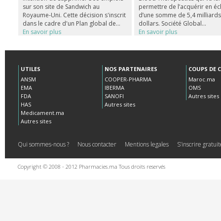
sur son site de Sandwich au
permettre de l’acquérir en é
Royaume-Uni. Cette décision s'inscrit
d’une somme de 5,4 milliard
dans le cadre d'un Plan global de...
dollars. Société Global...
En savoir plus
En savoir plus
UTILES
NOS PARTENAIRES
COUPS DE 
ANSM
COOPER-PHARMA
Maroc.ma
EMA
IBERMA
OMS
FDA
SANOFI
Autres sites
HAS
Autres sites
Medicament.ma
Autres sites
Qui sommes-nous ?
Nous contacter
Mentions legales
S’inscrire gratu
Copyright © 2008 - 2012 Pharmacies.ma Tous droits reservés