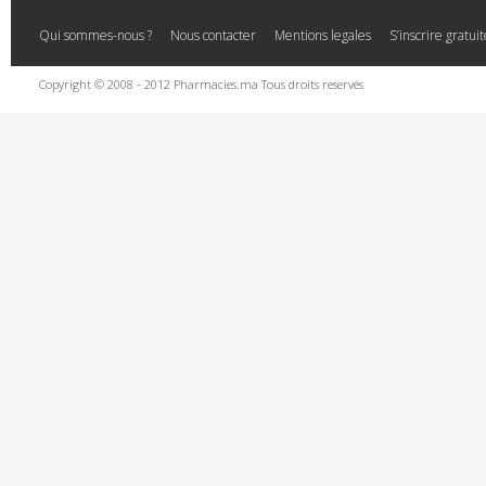
Qui sommes-nous ?
Nous contacter
Mentions legales
S’inscrire gratu
Copyright © 2008 - 2012 Pharmacies.ma Tous droits reservés