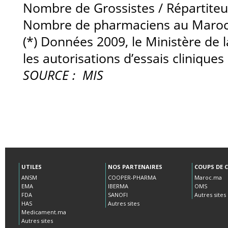
UTILES
NOS PARTENAIRES
COUPS DE 
ANSM
COOPER-PHARMA
Maroc.ma
EMA
IBERMA
OMS
FDA
SANOFI
Autres sites
HAS
Autres sites
Medicament.ma
Autres sites