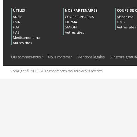
UTILES
NOS PARTENAIRES
COUPS DE 
ANSM
COOPER-PHARMA
Maroc.ma
EMA
IBERMA
OMS
FDA
SANOFI
Autres sites
HAS
Autres sites
Medicament.ma
Autres sites
Qui sommes-nous ?
Nous contacter
Mentions legales
S’inscrire gratu
Copyright © 2008 - 2012 Pharmacies.ma Tous droits reservés