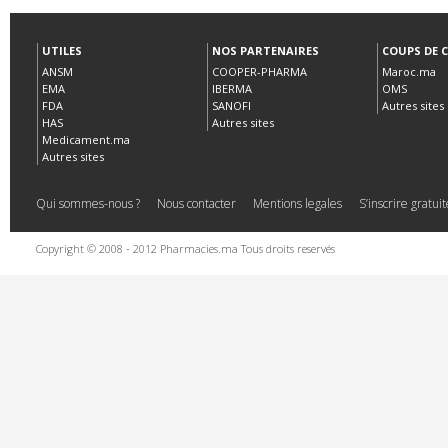
UTILES
NOS PARTENAIRES
COUPS DE 
ANSM
COOPER-PHARMA
Maroc.ma
EMA
IBERMA
OMS
FDA
SANOFI
Autres sites
HAS
Autres sites
Medicament.ma
Autres sites
Qui sommes-nous ?
Nous contacter
Mentions legales
S’inscrire gratu
Copyright © 2008 - 2012 Pharmacies.ma Tous droits reservés