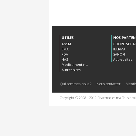
UTILES
NOS PARTEN
ANSM
COOPER-PHA
EMA
IBERMA
FDA
SANOFI
HAS
Autres sites
Medicament.ma
Autres sites
Qui sommes-nous ?
Nous contacter
Mentio
Copyright © 2008 - 2012 Pharmacies.ma Tous droit