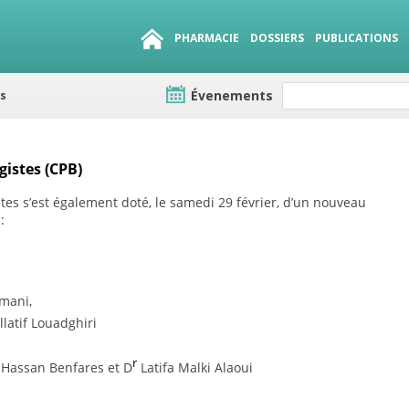
PHARMACIE
DOSSIERS
PUBLICATIONS
Évenements
es
e lots
sirables
QUE 1500.