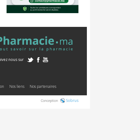
uivez nous sur
ion
Nos liens
Nos partenaires
Sobrus
Conception