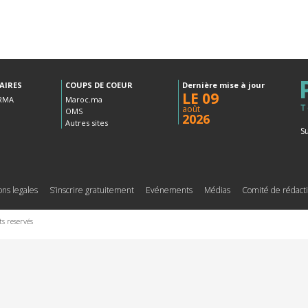
AIRES
COUPS DE COEUR
Dernière mise à jour
LE 09
RMA
Maroc.ma
août
OMS
2026
Autres sites
S
ns legales
S’inscrire gratuitement
Evénements
Médias
Comité de rédact
s reservés