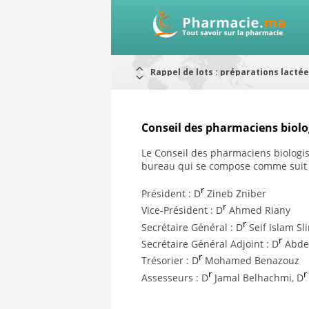
Rappel de lots : préparations lacté
Alerte / AMMPS
Aureomycine ophtalmique : Rappel d
Nouveau : Déclaration d'effets indé
ARRÊT DE COMMERCIALISATION
RAPPELS DE LOTS
Rappel de lots : ANTITOXINE TÉTANI