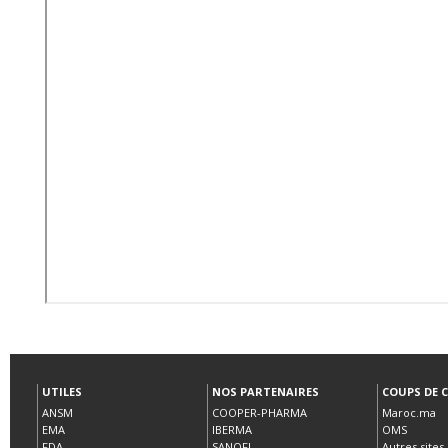
UTILES
NOS PARTENAIRES
COUPS DE 
ANSM
COOPER-PHARMA
Maroc.ma
EMA
IBERMA
OMS
FDA
SANOFI
Autres sites