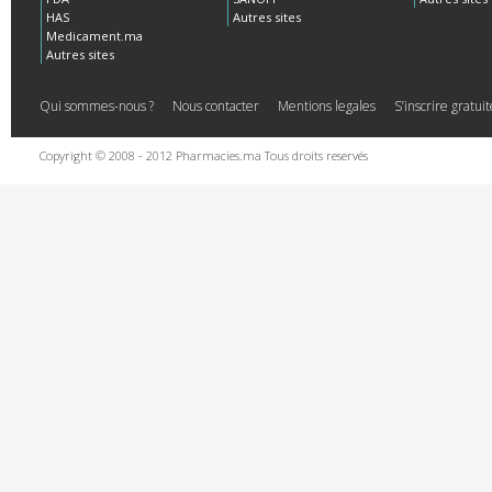
HAS
Autres sites
Medicament.ma
Autres sites
Qui sommes-nous ?
Nous contacter
Mentions legales
S’inscrire gratu
Copyright © 2008 - 2012 Pharmacies.ma Tous droits reservés