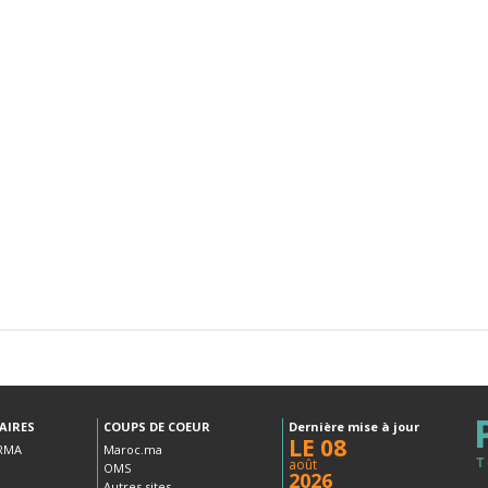
AIRES
COUPS DE COEUR
Dernière mise à jour
LE 08
RMA
Maroc.ma
août
OMS
2026
Autres sites