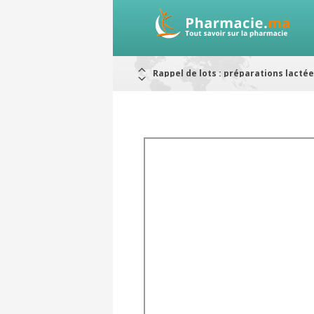
Rappel de lots : préparations lacté
Alerte / AMMPS
Aureomycine ophtalmique : Rappel d
Nouveau : Déclaration d'effets indé
ARRÊT DE COMMERCIALISATION
RAPPELS DE LOTS
Rappel de lots : ANTITOXINE TÉTANI