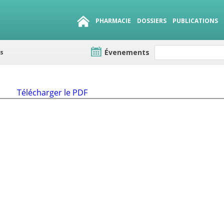
PHARMACIE
DOSSIERS
PUBLICATIONS
Évenements
es
e lots
sirables
QUE 1500.