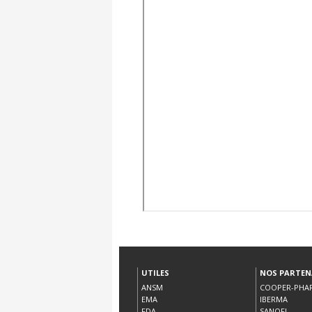
UTILES
NOS PARTEN
ANSM
COOPER-PHA
EMA
IBERMA
FDA
SANOFI