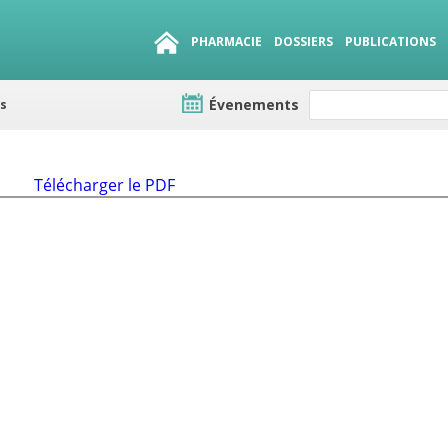
PHARMACIE
DOSSIERS
PUBLICATIONS
Évenements
es
e lots
sirables
QUE 1500.