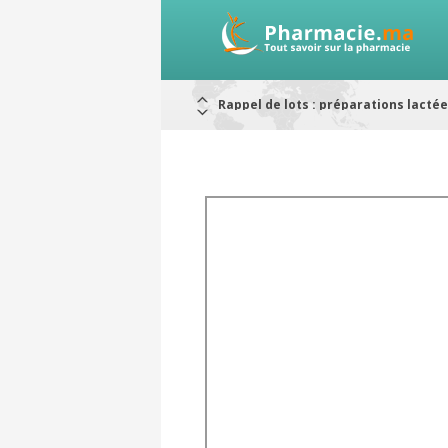
Rappel de lots : préparations lacté
Alerte / AMMPS
Aureomycine ophtalmique : Rappel d
Nouveau : Déclaration d'effets indé
ARRÊT DE COMMERCIALISATION
RAPPELS DE LOTS
Rappel de lots : ANTITOXINE TÉTANI