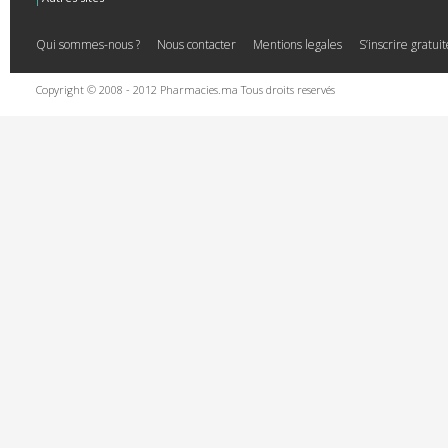
Qui sommes-nous ?
Nous contacter
Mentions legales
S’inscrire gratu
Copyright © 2008 - 2012 Pharmacies.ma Tous droits reservés