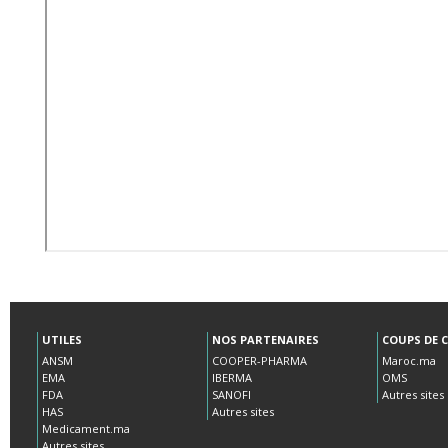
UTILES
NOS PARTENAIRES
COUPS DE 
ANSM
COOPER-PHARMA
Maroc.ma
EMA
IBERMA
OMS
FDA
SANOFI
Autres sites
HAS
Autres sites
Medicament.ma
Autres sites