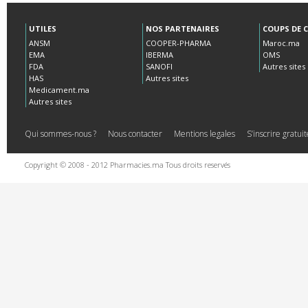
UTILES
NOS PARTENAIRES
COUPS DE 
ANSM
COOPER-PHARMA
Maroc.ma
EMA
IBERMA
OMS
FDA
SANOFI
Autres sites
HAS
Autres sites
Medicament.ma
Autres sites
Qui sommes-nous ?
Nous contacter
Mentions legales
S’inscrire gratu
Copyright © 2008 - 2012 Pharmacies.ma Tous droits reservés