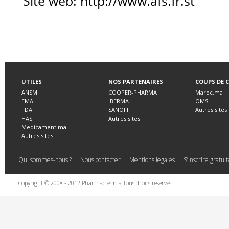
UTILES
NOS PARTENAIRES
COUPS DE 
ANSM
COOPER-PHARMA
Maroc.ma
EMA
IBERMA
OMS
FDA
SANOFI
Autres sites
HAS
Autres sites
Medicament.ma
Autres sites
Qui sommes-nous ?
Nous contacter
Mentions legales
S’inscrire gratu
Copyright © 2008 - 2012 Pharmacies.ma Tous droits reservés