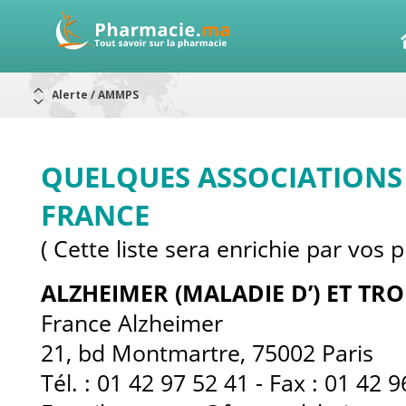
Alerte / AMMPS
Aureomycine ophtalmique : Rappel de lots
Nouveau : Déclaration d'effets indésirables
ARRÊT DE COMMERCIALISATION
RAPPELS DE LOTS
Rappel de lots : ANTITOXINE TÉTANIQUE 1500.
Rappel de lots : préparations lactées