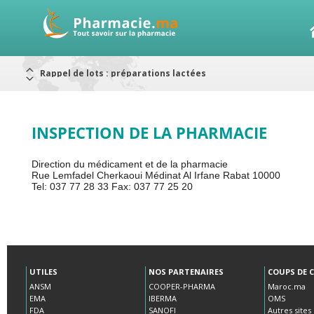
Rappel de lots : préparations lactées
Alerte / AMMPS
Aureomycine ophtalmique : Rappel de lots
Nouveau : Déclaration d'effets indésirables
ARRÊT DE COMMERCIALISATION
RAPPELS DE LOTS
Rappel de lots : ANTITOXINE TÉTANIQUE 1500.
UTILES
NOS PARTENAIRES
COUPS DE 
ANSM
COOPER-PHARMA
Maroc.ma
EMA
IBERMA
OMS
FDA
SANOFI
Autres sites