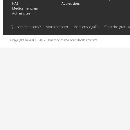
HAS
Autres sites
Medicament.ma
Autres sites
Qui sommes-nous ?
Nous contacter
Mentions legales
S’inscrire gratu
Copyright © 2008 - 2012 Pharmacies.ma Tous droits reservés