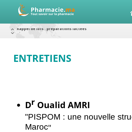
Alerte / AMMPS
Aureomycine ophtalmique : Rappel de lots
Nouveau : Déclaration d'effets indésirables
ARRÊT DE COMMERCIALISATION
RAPPELS DE LOTS
Rappel de lots : ANTITOXINE TÉTANIQUE 1500.
Rappel de lots : préparations lactées