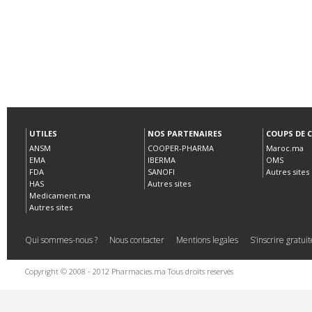
UTILES
NOS PARTENAIRES
COUPS DE 
ANSM
COOPER-PHARMA
Maroc.ma
EMA
IBERMA
OMS
FDA
SANOFI
Autres sites
HAS
Autres sites
Medicament.ma
Autres sites
Qui sommes-nous ?
Nous contacter
Mentions legales
S’inscrire gratu
Copyright © 2008 - 2012 Pharmacies.ma Tous droits reservés