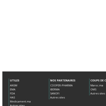
UTILES
NOS PARTENAIRES
COUPS DE 
ANSM
COOPER-PHARMA
Maroc.ma
EMA
IBERMA
OMS
FDA
SANOFI
Autres sites
HAS
Autres sites
Medicament.ma
Autres sites