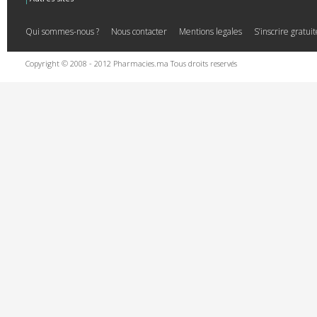
Qui sommes-nous ?
Nous contacter
Mentions legales
S’inscrire gratu
Copyright © 2008 - 2012 Pharmacies.ma Tous droits reservés