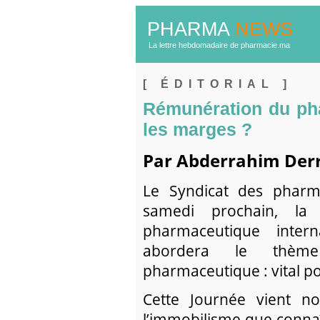
PHARMA
NEWS
La lettre hebdomadaire de pharmacie.ma
[ ÉDITORIAL ]
Rémunération du pha
les marges ?
Par Abderrahim Derr
Le Syndicat des pharm
samedi prochain, la
pharmaceutique interna
abordera le thème
pharmaceutique : vital pour
Cette Journée vient no
l’immobilisme que conna