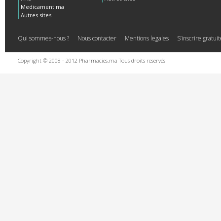
Medicament.ma
Autres sites
Qui sommes-nous ?
Nous contacter
Mentions legales
S’inscrire gratu
Copyright © 2008 - 2012 Pharmacies.ma Tous droits reservés