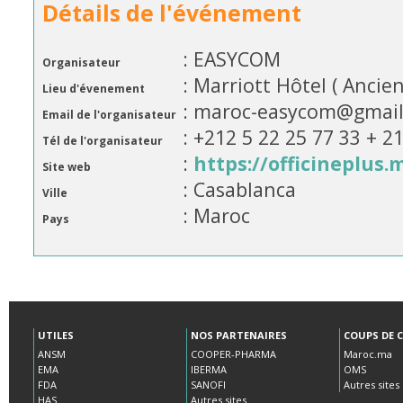
Détails de l'événement
: EASYCOM
Organisateur
: Marriott Hôtel ( Ancie
Lieu d'évenement
: maroc-easycom@gmai
Email de l'organisateur
: +212 5 22 25 77 33 + 2
Tél de l'organisateur
:
https://officineplus.
Site web
: Casablanca
Ville
: Maroc
Pays
UTILES
NOS PARTENAIRES
COUPS DE 
ANSM
COOPER-PHARMA
Maroc.ma
EMA
IBERMA
OMS
FDA
SANOFI
Autres sites
HAS
Autres sites