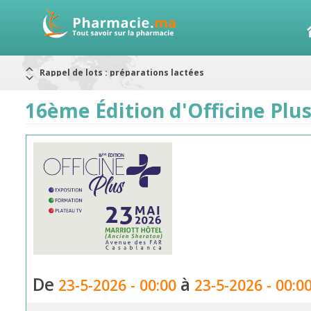
Rappel de lots : préparations lactées
Alerte / AMMPS
Aureomycine ophtalmique : Rappel de lots
16ème Édition d'Officine Plu
Nouveau : Déclaration d'effets indésirables
ARRÊT DE COMMERCIALISATION
RAPPELS DE LOTS
Rappel de lots : ANTITOXINE TÉTANIQUE 1500.
De
à
23-5-2026 - 00:00
23-5-2026 - 00:0