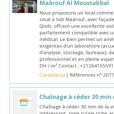
Maârouf Al Moustakbal
Nous proposons un local commer
situé à Sidi Maârouf, avec façade
Qods, offrant une excellente visib
parfaitement compatible avec un
médical. Le bien permet un a
exigences d’un laboratoire (accue
d’analyse, stockage, bureaux), 
professionnel et en pleine expan
DH / m² Contact : +2126415559
Casablanca
| Références n° 207
Chaînage à céder 30 min d
Chaînage à céder 30 min de la v
intéressant, zone rurale riche.