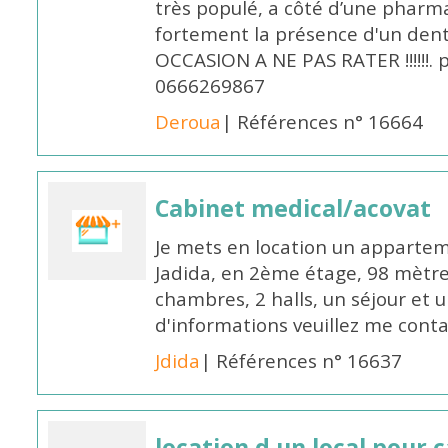
très populé, a côté d’une pharma
fortement la présence d'un dent
OCCASION A NE PAS RATER !!!!!!. p
0666269867
Deroua
| Références n° 16664
Cabinet medical/acovat
Je mets en location un apparteme
Jadida, en 2ème étage, 98 mètre 
chambres, 2 halls, un séjour et u
d'informations veuillez me cont
Jdida
| Références n° 16637
location d un local pour 