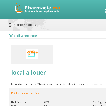
Alerte / AMMPS
Aureomycine ophtalmique : Rappel de lots
Nouveau : Déclaration d'effets indésirables
Détail annonce
ARRÊT DE COMMERCIALISATION
RAPPELS DE LOTS
Rappel de lots : ANTITOXINE TÉTANIQUE 1500.
Rappel de lots : préparations lactées
local a louer
local double face a 28 m2 situer au centre des 4 lotissements; merci
Détails de l'offre
Référence :
4299
Catégori