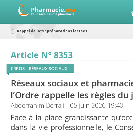
Alerte / AMMPS
Aureomycine ophtalmique : Rappel de lots
Nouveau : Déclaration d'effets indésirables
ARRÊT DE COMMERCIALISATION
RAPPELS DE LOTS
Article N° 8353
Rappel de lots : ANTITOXINE TÉTANIQUE 1500.
Rappel de lots : préparations lactées
CRPOS - RÉSEAUX SOCIAUX
Réseaux sociaux et pharmacie
l’Ordre rappelle les règles du 
Abderrahim Derraji - 05 juin 2026 19:40
Face à la place grandissante qu’oc
dans la vie professionnelle, le Cons