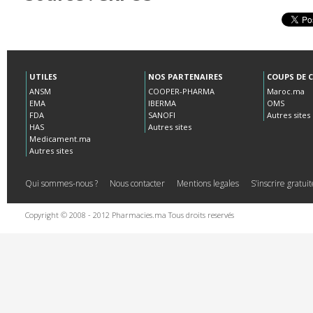
UTILES
NOS PARTENAIRES
COUPS DE 
ANSM
COOPER-PHARMA
Maroc.ma
EMA
IBERMA
OMS
FDA
SANOFI
Autres sites
HAS
Autres sites
Medicament.ma
Autres sites
Qui sommes-nous ?
Nous contacter
Mentions legales
S’inscrire gratu
Copyright © 2008 - 2012 Pharmacies.ma Tous droits reservés