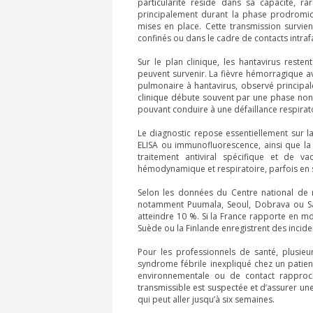
particularité réside dans sa capacité, ra
principalement durant la phase prodromiqu
mises en place. Cette transmission survie
confinés ou dans le cadre de contacts intraf
Sur le plan clinique, les hantavirus rest
peuvent survenir. La fièvre hémorragique a
pulmonaire à hantavirus, observé principal
clinique débute souvent par une phase non 
pouvant conduire à une défaillance respir
Le diagnostic repose essentiellement sur l
ELISA ou immunofluorescence, ainsi que la
traitement antiviral spécifique et de 
hémodynamique et respiratoire, parfois en s
Selon les données du Centre national de r
notamment Puumala, Seoul, Dobrava ou Sa
atteindre 10 %. Si la France rapporte en m
Suède ou la Finlande enregistrent des incid
Pour les professionnels de santé, plusieu
syndrome fébrile inexpliqué chez un patien
environnementale ou de contact rapproc
transmissible est suspectée et d’assurer un
qui peut aller jusqu’à six semaines.