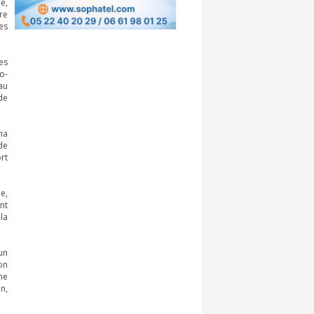
e,
re
es
es
o-
au
de
ia
de
rt
e,
nt
la
un
on
he
n,