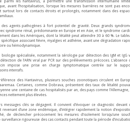
re parmi les hantavirus, à permettre une transmission interhumaine limité
e, avant l’hospitalisation, lorsque les mesures barrières ne sont pas enco
nt surtout lors de contacts étroits et prolongés, notamment dans des espac
amiliaux.
ent des agents pathogènes à fort potentiel de gravité. Deux grands syndrom
vec syndrome rénal, prédominante en Europe et en Asie, et le syndrome cardi
ement dans les Amériques, dont la létalité peut atteindre 30 à 60 %. Le table
spécifique associant fièvre, myalgies et asthénie, avant une dégradation rapi
atoire ou hémodynamique.
a biologie spécialisée, notamment la sérologie par détection des IgM et IgG v
 détection de l’ARN viral par PCR sur des prélèvements précoces. L’absence 
vaccin impose une prise en charge symptomatique centrée sur le suppo
oins intensifs.
éférence des Hantavirus, plusieurs souches zoonotiques circulent en Europ
aremaa. Certaines, comme Dobrava, présentent des taux de létalité pouva
oyenne une centaine de cas hospitalisés par an, des pays comme l’Allemagne, 
ences nettement plus élevées.
rs messages clés se dégagent. Il convient d’évoquer ce diagnostic devant 
t revenant d’une zone endémique, d’intégrer rapidement la notion d’expositi
hé, de déclencher précocement les mesures d’isolement lorsqu’une souc
e surveillance rigoureuse des cas contacts pendant toute la période d’incubatio