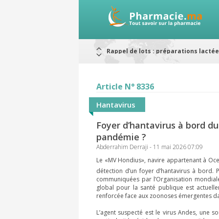
Rappel de lots : préparations lacté
Alerte / AMMPS
Aureomycine ophtalmique : Rappel d
Nouveau : Déclaration d'effets indé
ARRÊT DE COMMERCIALISATION
Article N° 8336
RAPPELS DE LOTS
Rappel de lots : ANTITOXINE TÉTANI
Hantavirus
Foyer d’hantavirus à bord du
pandémie ?
Abderrahim Derraji - 11 mai 2026 07:09
Le «MV Hondius», navire appartenant à Ocea
détection d’un foyer d’hantavirus à bord. P
communiquées par l’Organisation mondiale d
global pour la santé publique est actuellem
renforcée face aux zoonoses émergentes dan
L’agent suspecté est le virus Andes, une s