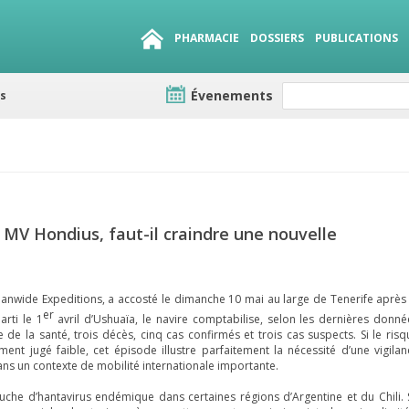
PHARMACIE
DOSSIERS
PUBLICATIONS
es
Évenements
e lots
sirables
QUE 1500.
 MV Hondius, faut-il craindre une nouvelle
nwide Expeditions, a accosté le dimanche 10 mai au large de Tenerife après 
er
arti le 1
avril d’Ushuaïa, le navire comptabilise, selon les dernières donné
e la santé, trois décès, cinq cas confirmés et trois cas suspects. Si le risq
ent jugé faible, cet épisode illustre parfaitement la nécessité d’une vigilan
s un contexte de mobilité internationale importante.
ouche d’hantavirus endémique dans certaines régions d’Argentine et du Chili. 