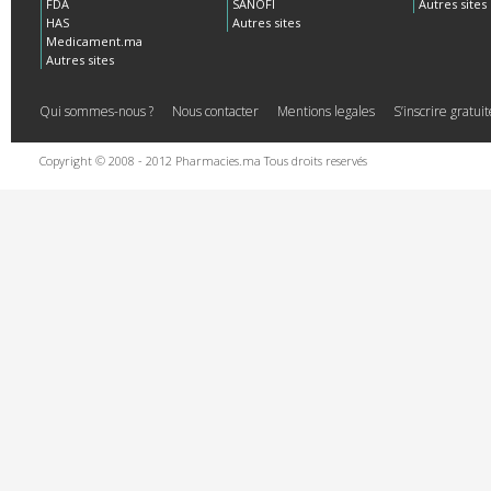
FDA
SANOFI
Autres sites
HAS
Autres sites
Medicament.ma
Autres sites
Qui sommes-nous ?
Nous contacter
Mentions legales
S’inscrire gratu
Copyright © 2008 - 2012 Pharmacies.ma Tous droits reservés