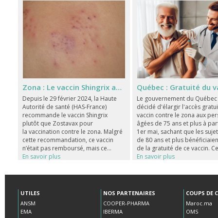
Zona : Le vaccin Shingrix admis au remboursement en France sous certaines conditions
Depuis le 29 février 2024, la Haute
Le gouvernement du Québec
Autorité de santé (HAS-France)
décidé d'élargir l'accès gratu
recommande le vaccin Shingrix
vaccin contre le zona aux pe
plutôt que Zostavax pour
âgées de 75 ans et plus à par
la vaccination contre le zona. Malgré
1er mai, sachant que les suje
cette recommandation, ce vaccin
de 80 ans et plus bénéficiaie
n’était pas remboursé, mais ce...
de la gratuité de ce vaccin. Ce
En savoir plus
En savoir plus
UTILES
NOS PARTENAIRES
COUPS DE 
ANSM
COOPER-PHARMA
Maroc.ma
EMA
IBERMA
OMS