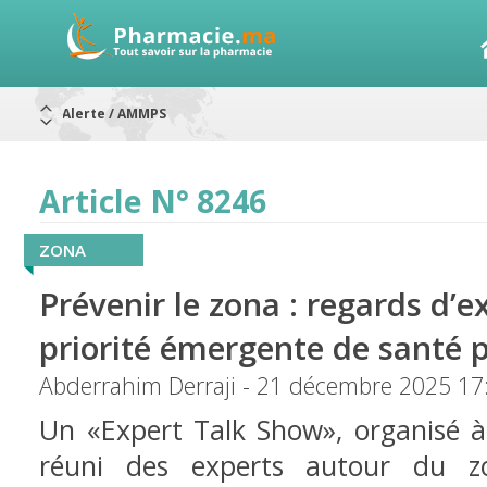
Alerte / AMMPS
Aureomycine ophtalmique : Rappel de lots
Nouveau : Déclaration d'effets indésirables
ARRÊT DE COMMERCIALISATION
RAPPELS DE LOTS
Article N° 8246
Rappel de lots : ANTITOXINE TÉTANIQUE 1500.
Rappel de lots : préparations lactées
ZONA
Prévenir le zona : regards d’e
priorité émergente de santé 
Abderrahim Derraji - 21 décembre 2025 17
Un «Expert Talk Show», organisé à
réuni des experts autour du zo