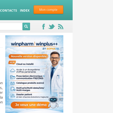
Mon compte
CONTACTS
INDEX
on
s,
er
la
on