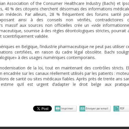
an Association of the Consumer Healthcare Industry (Bachi) et Ips
, 40 % des citoyens cherchent désormais des informations médical
n médecin. Par ailleurs, 28 % fréquentent des forums santé po
posant ainsi à des conseils non vérifiés, contradictoires 
s massif aux sources non officielles crée un «vide informationne
rmaceutique, soumise à des règles déontologiques strictes, pourrait 
et scientifiquement validée.
ériques en Belgique, l’industrie pharmaceutique ne peut pas utiliser c
ations certifiées, en raison du cadre légal obsolète. Bachi soulig
«analogique» à des usages numériques contemporains.
odernisation de la loi, tout en maintenant des contrôles stricts. El
encadrée sur les canaux réellement utilisés par les patients : moteu
tions de santé ou sites médicaux fiables. Après près de trente ans sa
estime qu’il est urgent d’adapter le droit belge aux pratiqu
Imprimer
Envoyer par email
PDF