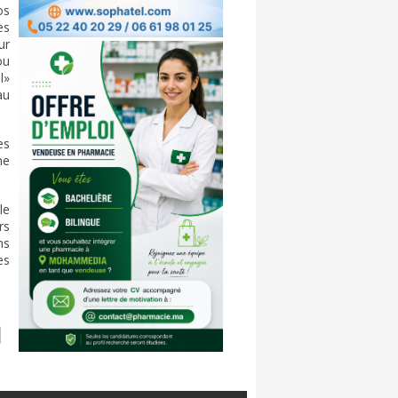
os
es
ur
ou
l»
au
es
ne
le
rs
ns
es