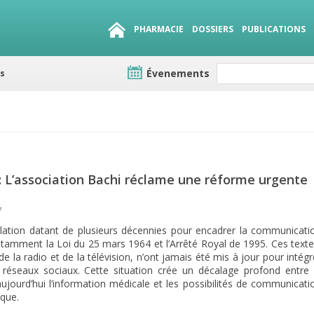
PHARMACIE
DOSSIERS
PUBLICATIONS
es
Évenements
e lots
sirables
QUE 1500.
 L’association Bachi réclame une réforme urgente
7
slation datant de plusieurs décennies pour encadrer la communicati
otamment la Loi du 25 mars 1964 et l’Arrêté Royal de 1995. Ces texte
de la radio et de la télévision, n’ont jamais été mis à jour pour intégr
 réseaux sociaux. Cette situation crée un décalage profond entre 
ujourd’hui l’information médicale et les possibilités de communicati
ique.