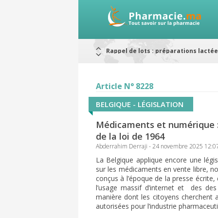
Rappel de lots : préparations lacté
Alerte / AMMPS
Aureomycine ophtalmique : Rappel d
Nouveau : Déclaration d'effets indé
ARRÊT DE COMMERCIALISATION
Article N° 8228
RAPPELS DE LOTS
Rappel de lots : ANTITOXINE TÉTANI
BELGIQUE - LÉGISLATION
Médicaments et numérique :
de la loi de 1964
Abderrahim Derraji - 24 novembre 2025 12:0
La Belgique applique encore une légi
sur les médicaments en vente libre, n
conçus à l’époque de la presse écrite, 
l’usage massif d’internet et des des
manière dont les citoyens cherchent a
autorisées pour l’industrie pharmaceut