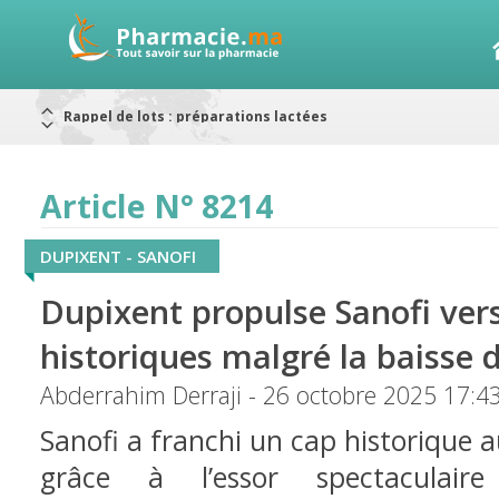
Alerte / AMMPS
Aureomycine ophtalmique : Rappel de lots
Nouveau : Déclaration d'effets indésirables
ARRÊT DE COMMERCIALISATION
RAPPELS DE LOTS
Article N° 8214
Rappel de lots : ANTITOXINE TÉTANIQUE 1500.
Rappel de lots : préparations lactées
DUPIXENT - SANOFI
Dupixent propulse Sanofi ver
historiques malgré la baisse 
Abderrahim Derraji - 26 octobre 2025 17:4
Sanofi a franchi un cap historique 
grâce à l’essor spectaculai