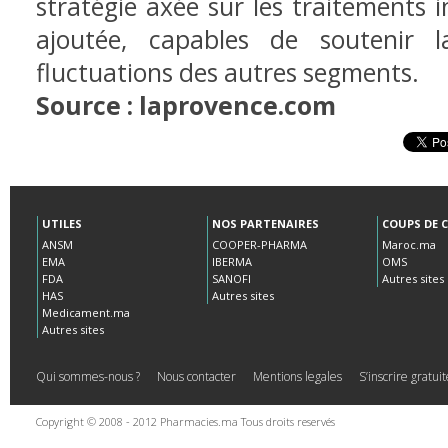
stratégie axée sur les traitements 
ajoutée, capables de soutenir l
fluctuations des autres
segments.
Source : laprovence.com
UTILES
NOS PARTENAIRES
COUPS DE 
ANSM
COOPER-PHARMA
Maroc.ma
EMA
IBERMA
OMS
FDA
SANOFI
Autres sites
HAS
Autres sites
Medicament.ma
Autres sites
Qui sommes-nous ?
Nous contacter
Mentions legales
S’inscrire gratu
Copyright © 2008 - 2012 Pharmacies.ma Tous droits reservés